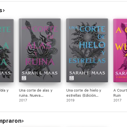
do.
s
h j .
bla y
Una corte de alas y
Una corte de hielo y
A Court
ruina. Nueva
estrellas (Edición
Ruin
dición
presentación (Edición
2017
española)
2019
2017
española)
ompraron