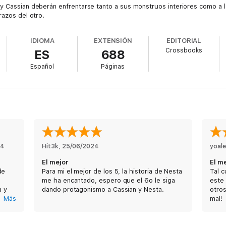
y Cassian deberán enfrentarse tanto a sus monstruos interiores como a l
razos del otro.
IDIOMA
EXTENSIÓN
EDITORIAL
Crossbooks
ES
688
Español
Páginas
24
Hit3k
, 
25/06/2024
yoale
El mejor
El m
de
Para mi el mejor de los 5, la historia de Nesta
Tal c
me ha encantado, espero que el 6o le siga
este 
a y
dando protagonismo a Cassian y Nesta.
otros
Más
mal!
r
urso