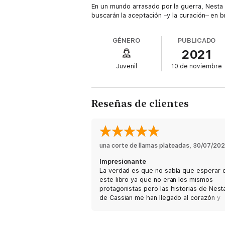
En un mundo arrasado por la guerra, Nesta 
buscarán la aceptación –y la curación– en b
GÉNERO
PUBLICADO
2021
Juvenil
10 de noviembre
Reseñas de clientes
una corte de llamas plateadas
, 
30/07/20
Impresionante
La verdad es que no sabía que esperar 
este libro ya que no eran los mismos
protagonistas pero las historias de Nest
de Cassian me han llegado al corazón y
demuestran claramente que merecen se
contadas.
Ha sido muy emocionante todo el transc