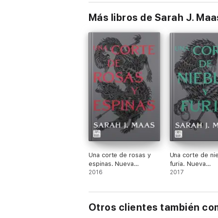
de la historia y realmente me ha encanta
Más libros de Sarah J. Maa
Sin duda alguna lo recomiendo 100%. Sara
Mas se ha superado.
Una corte de rosas y
Una corte de nie
espinas. Nueva
furia. Nueva
presentación (Edición
2016
presentación (E
2017
española)
española)
Otros clientes también c