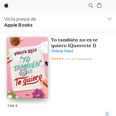
Apple
Navegación
local
Vista previa de
-
Apple Books
Abrir
menú
Yo también no es te
quiero (Quererte 1)
Violeta Reed
4,6
•
97 valoraciones
7,99 €