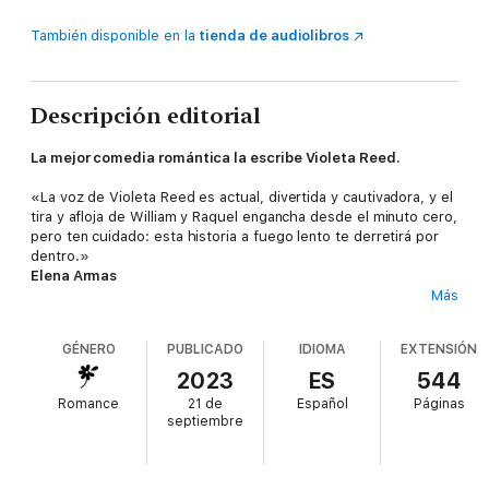
También disponible en la
tienda de audiolibros
Descripción editorial
La mejor comedia romántica la escribe Violeta Reed.
«La voz de Violeta Reed es actual, divertida y cautivadora, y el
tira y afloja de William y Raquel engancha desde el minuto cero,
pero ten cuidado: esta historia a fuego lento te derretirá por
dentro.»
Elena Armas
Más
Escribir romance nunca fue tan complicado.
GÉNERO
PUBLICADO
IDIOMA
EXTENSIÓN
William Anderson es el escritor de fantasía más exitoso de la
década, con millones de lectores enganchados a su pluma. Es
2023
ES
544
exigente, ambicioso y tremendamente atractivo. Y también es
Romance
21 de
Español
Páginas
un bocazas.
septiembre
Raquel García es una joven española que llegó a Nueva York
persiguiendo su sueño: trabajar en una de las editoriales más