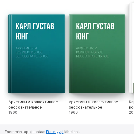
причинам и символизму безумия в современном мире, а
также истории сумасшествия в западном обществе.
Архетипы и коллективное
Архетипы и коллективное
Ка
бессознательное
бессознательное
вс
1960
1960
20
Enemmän tapoja ostaa:
Etsi myyjä
läheltäsi.