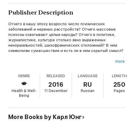
Publisher Description
Отчего в нашу эпоху возросло число психических
заболеваний и нервных расстройств? Отчего массовые
психозы охватывают целые народы? Отчего в политике,
журналистике, культуре столько явно выраженных
ненормальностей, шизофренических отклонений? В чем
символизм сумасшествия и есть ли в нем скрытый смысл?
more
Карл Густав Юнг и Мишель Фуко, работы которых
представлены в данной книге, отвечают на этот вопрос по-
GENRE
RELEASED
LANGUAGE
LENGTH
разному. Выдающийся швейцарский ученый, психотерапевт
Карл Густав Юнг считал, что к увеличению числа душевных
2016
RU
250
заболеваний приводит забвение современным обществом
Health & Well-
11 December
Russian
Pages
базовых принципов человеческого существования. В свою
Being
очередь, французский философ-структуралист Мишель
Фуко утверждал, что безумие – это расплата за прогресс,
устанавливающий определенные рамки для
подсознательных процессов человеческой психики.
More Books by Карл Юнг
В данный сборник вошли работы Юнга и Фуко, посвященные