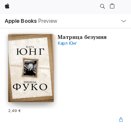
Apple
Local
Apple Books
Preview
Nav
Open
Menu
Матрица безумия
Карл Юнг
2,49 €