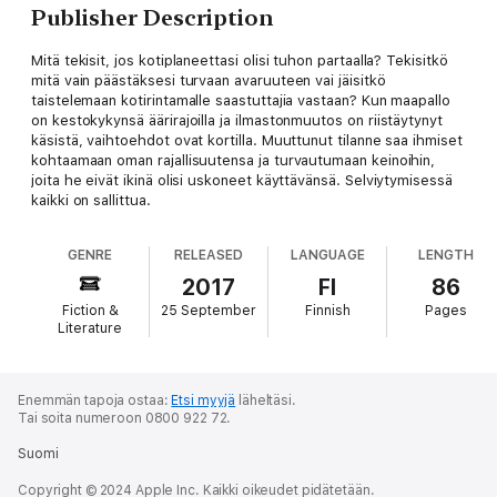
Publisher Description
Mitä tekisit, jos kotiplaneettasi olisi tuhon partaalla? Tekisitkö
mitä vain päästäksesi turvaan avaruuteen vai jäisitkö
taistelemaan kotirintamalle saastuttajia vastaan? Kun maapallo
on kestokykynsä äärirajoilla ja ilmastonmuutos on riistäytynyt
käsistä, vaihtoehdot ovat kortilla. Muuttunut tilanne saa ihmiset
kohtaamaan oman rajallisuutensa ja turvautumaan keinoihin,
joita he eivät ikinä olisi uskoneet käyttävänsä. Selviytymisessä
kaikki on sallittua.
GENRE
RELEASED
LANGUAGE
LENGTH
2017
FI
86
Fiction &
25 September
Finnish
Pages
Literature
Enemmän tapoja ostaa:
Etsi myyjä
läheltäsi.
Tai soita numeroon 0800 922 72.
Suomi
Copyright © 2024 Apple Inc. Kaikki oikeudet pidätetään.