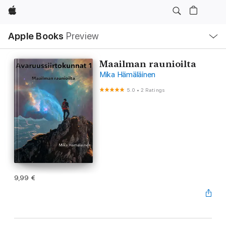
Apple
Local
Apple Books
Preview
Nav
Open
Menu
Maailman raunioilta
Mika Hämäläinen
5.0
•
2 Ratings
9,99 €