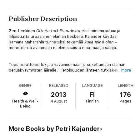
Publisher Description
Zen-henkinen
Otteita todellisuudesta
etsii mielenrauhaa ja
hiljaisuutta urbaaninen elämän keskellä. Kajander käyttää
Ramana Maharshin tunnetuksi tekemää
kuka minä olen
–
menetelmää avaamaan mielen sisäistä maailmaa ja saloja.
Teos herättelee lukijaa havainnoimaan ja sukeltamaan elämän
peruskysymysten äärelle. Tietoisuuden lähteen tutkiskelu
more
paljastaa näkymiä todellisuuteen tavalla, joka inspiroi
omakohtaiselle tutkimusmatkalle.
GENRE
RELEASED
LANGUAGE
LENGTH
2013
FI
176
Tämän kansainvälisen teoksen kirjoituksia on verrattu Bankein ja
Health & Well-
4 August
Finnish
Pages
Huang Pon sanoman nykyaikaiseksi versioksi.
Being
More Books by Petri Kajander