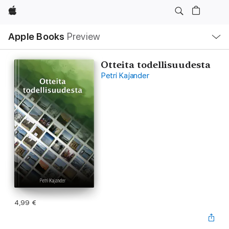
Apple
Local
Apple Books
Preview
Nav
Open
Menu
Otteita todellisuudesta
Petri Kajander
4,99 €