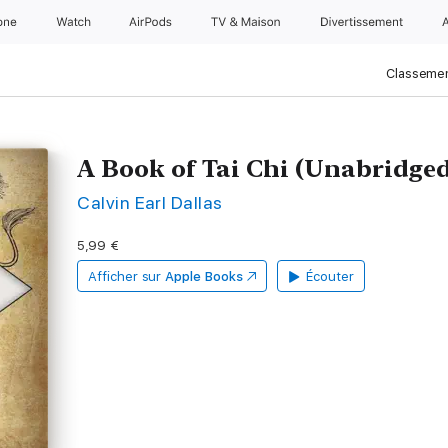
one
Watch
AirPods
TV & Maison
Divertissements
Classemen
A Book of Tai Chi (Unabridged
Calvin Earl Dallas
5,99 €
Afficher sur
Apple Books
Écouter