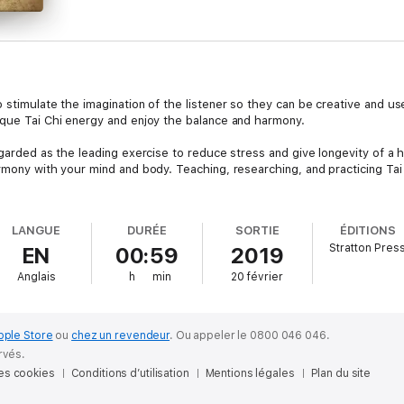
 stimulate the imagination of the listener so they can be creative and u
ique Tai Chi energy and enjoy the balance and harmony.
egarded as the leading exercise to reduce stress and give longevity of a he
rmony with your mind and body. Teaching, researching, and practicing Tai
LANGUE
DURÉE
SORTIE
ÉDITIONS
Stratton Pres
EN
00:59
2019
Anglais
h
min
20 février
pple Store
ou
chez un revendeur
.
Ou appeler le 0800 046 046.
rvés.
des cookies
Conditions d’utilisation
Mentions légales
Plan du site