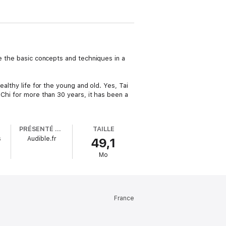
se the basic concepts and techniques in a
althy life for the young and old. Yes, Tai
 Chi for more than 30 years, it has been a
PRÉSENTÉ PAR
TAILLE
s
Audible.fr
49,1
Mo
France