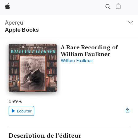
Apple
Navigation
locale
Aperçu
Ouvrir
Apple Books
menu
A Rare Recording of
William Faulkner
William Faulkner
6,99 €
Écouter
Description de l’éditeur