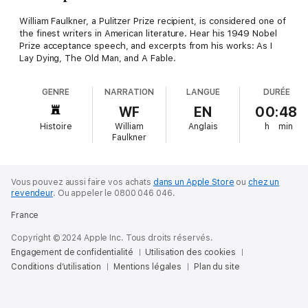
William Faulkner, a Pulitzer Prize recipient, is considered one of
the finest writers in American literature. Hear his 1949 Nobel
Prize acceptance speech, and excerpts from his works: As I
Lay Dying, The Old Man, and A Fable.
GENRE
NARRATION
LANGUE
DURÉE
WF
EN
00:48
Histoire
William
Anglais
h
min
Faulkner
Vous pouvez aussi faire vos achats
dans un Apple Store
ou
chez un
revendeur
.
Ou appeler le 0800 046 046.
France
Copyright © 2024 Apple Inc. Tous droits réservés.
Engagement de confidentialité
Utilisation des cookies
Conditions d’utilisation
Mentions légales
Plan du site