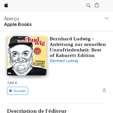
Apple
Navigation
locale
Aperçu
Ouvrir
Apple Books
menu
Bernhard Ludwig -
Anleitung zur sexuellen
Unzufriedenheit: Best
of Kabarett Edition
Bernhard Ludwig
7,99 €
Écouter
Description de l’éditeur