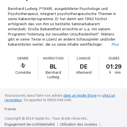
Bernhard Ludwig (*1948), ausgebildeter Psychologe und
Psychotherapeut, integriert psychotherapeutische Themen in
seine Kabarettprogramme. Er hat damit seit 1992 höchst
erfolgreich das von ihm so betitelte Seminarkabarett
entwickelt. Große Bekanntheit erreichte er u.a. mit seinem
Programm "Anleitung zur sexuellen Unzufriedenheit". Weiters
gibt er seine Texte in Lizenz an andere Schauspieler und/oder
Kabarettisten weiter, die so seine Inhalte weitflächiger
Plus
verbreiten, als ihm allein das möglich wäre. So hat u.a. I. Stangl
Ludwigs "Anleitung zur sexuellen Unzufriedenheit" in Österreich
GENRE
NARRATION
LANGUE
DURÉE
präsentiert, die Kabarettistin Nicole Kaeser tat dasselbe in der
Schweiz . Eine ungewöhnliche, aber umso erfolgreichere
BL
DE
01:29
Methode.
Comédie
Bernhard
Allemand
h
min
Ludwig
Vous pouvez aussi faire vos achats
dans un Apple Store
ou
chez un
revendeur
.
Ou appeler le 0800 046 046.
France
Copyright © 2024 Apple Inc. Tous droits réservés.
Engagement de confidentialité
Utilisation des cookies