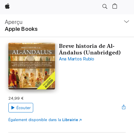
Apple
Navigation
locale
Aperçu
Ouvrir
Apple Books
menu
Breve historia de Al-
Ándalus (Unabridged)
Ana Martos Rubio
24,99 €
Écouter
Également disponible dans la
Librairie