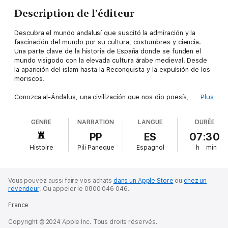
Description de l’éditeur
Descubra el mundo andalusí que suscitó la admiración y la
fascinación del mundo por su cultura, costumbres y ciencia.
Una parte clave de la historia de España donde se funden el
mundo visigodo con la elevada cultura árabe medieval. Desde
la aparición del islam hasta la Reconquista y la expulsión de los
moriscos.
Conozca al-Ándalus, una civilización que nos dio poesía,
Plus
cultura, música, idioma, progreso, costumbres y ciencia y que
colocó a España más alto que el resto de Europa que no se
GENRE
NARRATION
LANGUE
DURÉE
dejó invadir. El mundo andalusí suscitó la admiración y la
fascinación de los países occidentales y orientales que
PP
ES
07:30
acudieron al olor de sus perfumes. El mundo árabe despertó
Histoire
Pili Paneque
Espagnol
h
min
en el siglo VII a la voz de Mahoma, que aglutinó los pueblos de
la península arábiga bajo la bandera de una nueva religión: el
islam.
Vous pouvez aussi faire vos achats
dans un Apple Store
ou
chez un
La historia de al-Ándalus es una etapa de la historia de España
revendeur
.
Ou appeler le 0800 046 046.
en la que la organización bárbara visigoda se funde con la
France
elevada cultura árabe medieval. De ambos pueblos hemos
recibido la herencia que hoy disfrutamos y las tendencias
Copyright © 2024 Apple Inc. Tous droits réservés.
independentistas que, de una u otra forma, nos mueven.