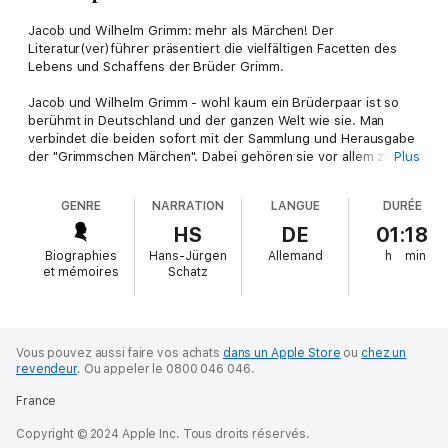
Jacob und Wilhelm Grimm: mehr als Märchen! Der
Literatur(ver)führer präsentiert die vielfältigen Facetten des
Lebens und Schaffens der Brüder Grimm.
Jacob und Wilhelm Grimm - wohl kaum ein Brüderpaar ist so
berühmt in Deutschland und der ganzen Welt wie sie. Man
verbindet die beiden sofort mit der Sammlung und Herausgabe
der "Grimmschen Märchen". Dabei gehören sie vor allem zu den
Plus
bedeutendsten Gelehrten des 19. Jahrhunderts. Sie zählen zu
den Mitbegründern der deutschen Sprach- und
GENRE
NARRATION
LANGUE
DURÉE
Literaturwissenschaft sowie der literarischen Volkskunde. Allein
ihr "Deutsches Wörterbuch" ist bis auf den heutigen Tag ein
HS
DE
01:18
Meilenstein. Die Grimms waren aber keine Wissenschaftler im
Biographies
Hans-Jürgen
Allemand
h
min
Elfenbeinturm, sondern auch politisch aktive Staatsbürger mit
et mémoires
Schatz
außerordentlicher Zivilcourage.
Das Wirken von Jacob und Wilhelm Grimm als Märchensammler,
Wissenschaftler, Politiker, aber auch ihr privates Leben spiegelt
Vous pouvez aussi faire vos achats
dans un Apple Store
ou
chez un
sich in dem riesigen, der damaligen Königlichen Bibliothek in
revendeur
.
Ou appeler le 0800 046 046.
Berlin vermachten Nachlass. Dr. Ralf Breslau hat den
schriftlichen Grimm-Nachlaß für die Staatsbibliothek zu Berlin
France
erschlossen. In seiner repräsentativen Auswahl stellt er die
vielfältigen Facetten des Lebens und Schaffens der beiden so
Copyright © 2024 Apple Inc. Tous droits réservés.
einmaligen Persönlichkeiten vor, die durch den lebendigen