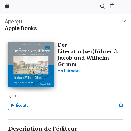
Apple
Navigation
locale
Aperçu
Ouvrir
Apple Books
menu
Der
Literatur(ver)führer 3:
Jacob und Wilhelm
Grimm
Ralf Breslau
7,99 €
Écouter
Description de l’éditeur