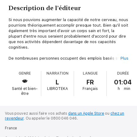
Description de l’éditeur
Si nous pouvions augmenter la capacité de notre cerveau, nous
pourrions théoriquement accomplir presque tout. Bien qu'il soit
également très important d'avoir un corps sain et fort, la
plupart d'entre nous seraient probablement d'accord pour dire
que nos activités dépendent davantage de nos capacités
cognitives.
De nombreuses personnes occupent des emplois basés sur
Plus
l'informatique, par exemple, ce qui signifie que nous devons
utiliser notre cerveau pour traiter des données, manipuler des
GENRE
NARRATION
LANGUE
DURÉE
programmes informatiques ou élaborer des stratégies
commerciales. Une grande partie de notre réussite dépend de
L
FR
01:04
notre capacité à interagir avec les autres, ce qui, bien sûr,
Santé et bien-
LIBROTEKA
Français
h
min
dépend largement de notre intelligence et de nos capacités
être
cérébrales. Que ce soit lors d'une présentation, où nous
devons choisir les meilleurs mots pour faire passer notre
message, ou lors d'un entretien ou d'un rendez-vous, où nous
essayons de trouver rapidement la réponse la plus spirituelle
Vous pouvez aussi faire vos achats
dans un Apple Store
ou
chez un
revendeur
.
Ou appeler le 0800 046 046.
ou la plus drôle à une question.
France
Les problèmes à la maison sont généralement liés aux finances,
aux situations sociales ou aux questions juridiques : il y a très