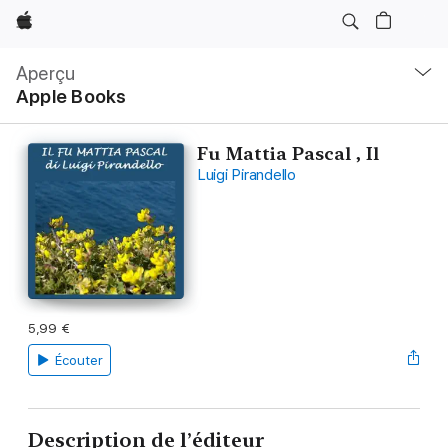
Apple
Navigation
locale
Aperçu
Ouvrir
Apple Books
menu
Fu Mattia Pascal , Il
Luigi Pirandello
5,99 €
Écouter
Description de l’éditeur