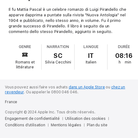
Il fu Mattia Pascal è un celebre romanzo di Luigi Pirandello che
apparve dapprima a puntate sulla rivista "Nuova Antologia" nel
1904 e pubblicato, nello stesso anno, in volume. Fu il primo
grande successo di Pirandello. Il libro è seguito da un
commento dello stesso Pirandello, aggiunto in seguito.
GENRE
NARRATION
LANGUE
DURÉE
SC
IT
08:16
Romans et
Silvia Cecchini
Italien
h
min
littérature
Vous pouvez aussi faire vos achats
dans un Apple Store
ou
chez un
revendeur
.
Ou appeler le 0800 046 046.
France
Copyright © 2024 Apple Inc. Tous droits réservés.
Engagement de confidentialité
Utilisation des cookies
Conditions d’utilisation
Mentions légales
Plan du site