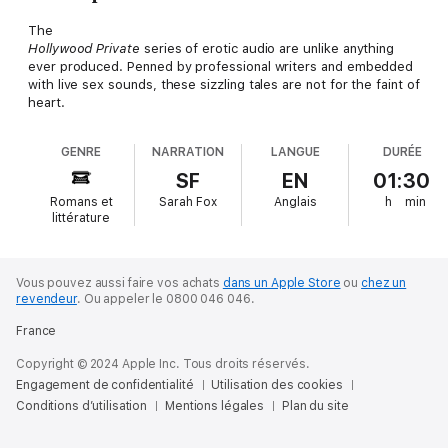
The
Hollywood Private
series of erotic audio are unlike anything
ever produced. Penned by professional writers and embedded
with live sex sounds, these sizzling tales are not for the faint of
heart.
GENRE
NARRATION
LANGUE
DURÉE
SF
EN
01:30
Romans et
Sarah Fox
Anglais
h
min
littérature
Vous pouvez aussi faire vos achats
dans un Apple Store
ou
chez un
revendeur
.
Ou appeler le 0800 046 046.
France
Copyright © 2024 Apple Inc. Tous droits réservés.
Engagement de confidentialité
Utilisation des cookies
Conditions d’utilisation
Mentions légales
Plan du site