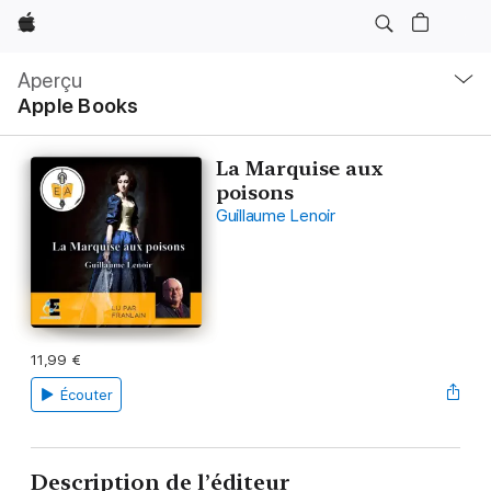
Apple
Navigation
locale
Aperçu
Ouvrir
Apple Books
menu
La Marquise aux
poisons
Guillaume Lenoir
11,99 €
Écouter
Description de l’éditeur