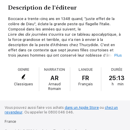
Description de l’éditeur
Boccace a trente-cinq ans en 1348 quand, "juste effet de la
colère de Dieu", éclate la grande peste qui flagelle l'Italie.
Composé dans les années qui suivent, le
Livre des dix journées
s'ouvrira sur ce tableau apocalyptique, à
la force grandiose et terrible, qui n'a rien à envier à la
description de la peste d'Athènes chez Thucydide. C'est en
effet dans ce contexte que sept jeunes filles courtoises et
trois jeunes hommes qui ont conservé leur noblesse d'âme se
Plus
retirent sur les pentes enchanteresses de Fiesole pour fuir la
contagion de Florence, devenue un immense sépulcre, et
GENRE
NARRATION
LANGUE
DURÉE
pendant deux semaines se réunissent à l'ombre des bosquets
et se distraient chaque jour par le récit de dix nouvelles, une
AR
FR
25:13
pour chacun, tantôt sur un sujet libre, tantôt sur un sujet fixé à
Classiques
Arnaud
Français
h
min
l'avance pour tous, par la reine ou le roi de la journée. Tel est
Romain
le premier chef d'œuvre de la prose littéraire en langue
"vulgaire".
Vous pouvez aussi faire vos achats
dans un Apple Store
ou
chez un
revendeur
.
Ou appeler le 0800 046 046.
>> Ce livre audio en version intégrale vous est proposé en
exclusivité par Audible et est uniquement disponible en
France
téléchargement.