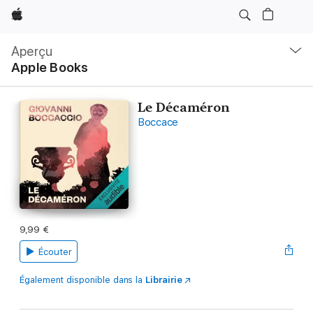
Apple
Navigation
locale
Aperçu
Ouvrir
Apple Books
menu
Le Décaméron
Boccace
9,99 €
Écouter
Également disponible dans la
Librairie