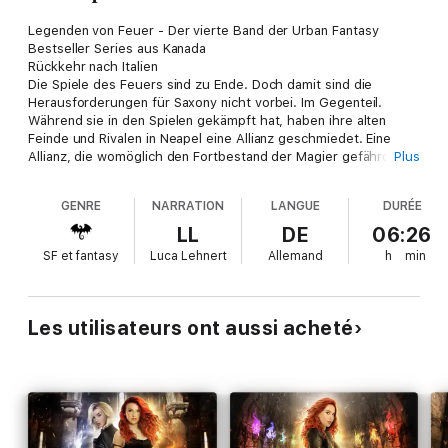
Legenden von Feuer - Der vierte Band der Urban Fantasy
Bestseller Series aus Kanada
Rückkehr nach Italien
Die Spiele des Feuers sind zu Ende. Doch damit sind die
Herausforderungen für Saxony nicht vorbei. Im Gegenteil.
Während sie in den Spielen gekämpft hat, haben ihre alten
Feinde und Rivalen in Neapel eine Allianz geschmiedet. Eine
Allianz, die womöglich den Fortbestand der Magier gefährdet.
Plus
Nero, Dante und Ryan. Saxony will keinen von ihnen
wiedersehen.
GENRE
NARRATION
LANGUE
DURÉE
Doch jetzt bleibt ihr keine Wahl:
Saxony muss nach Italien zurückkehren und sich sowohl ihren
LL
DE
06:26
Feinden stellen, als auch ihrer Vergangenheit.
SF et fantasy
Luca Lehnert
Allemand
h
min
Les utilisateurs ont aussi acheté