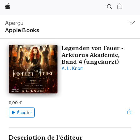
Apple
Navigation
locale
Aperçu
Ouvrir
Apple Books
menu
Legenden von Feuer -
Arkturus Akademie,
Band 4 (ungekürzt)
A. L. Knorr
9,99 €
Écouter
Description de l’éditeur