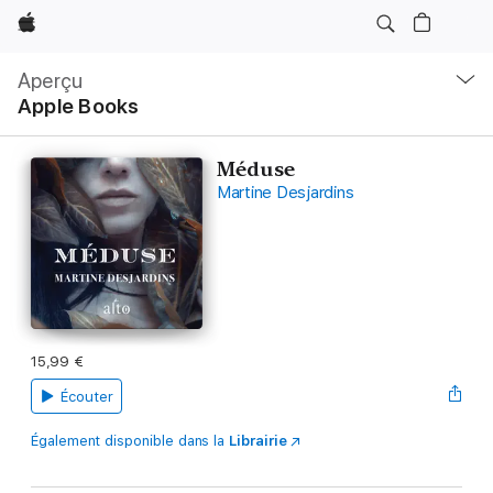
Apple
Navigation
locale
Aperçu
Ouvrir
Apple Books
menu
Méduse
Martine Desjardins
15,99 €
Écouter
Également disponible dans la
Librairie