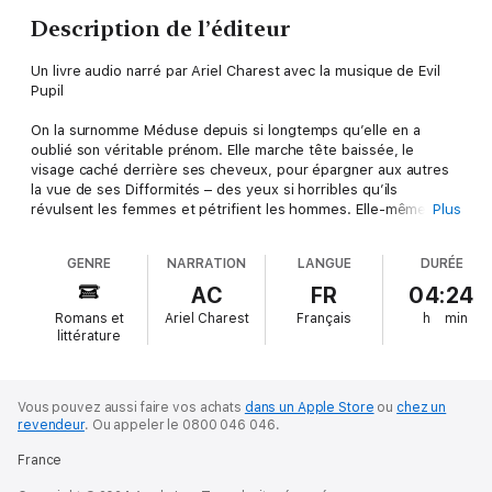
Description de l’éditeur
Un livre audio narré par Ariel Charest avec la musique de Evil
Pupil
On la surnomme Méduse depuis si longtemps qu’elle en a
oublié son véritable prénom. Elle marche tête baissée, le
visage caché derrière ses cheveux, pour épargner aux autres
la vue de ses Difformités – des yeux si horribles qu’ils
révulsent les femmes et pétrifient les hommes. Elle-même n’a
Plus
jamais osé se regarder dans un miroir.
Chassée du foyer familial, Méduse est enfermée à l’Athenæum,
GENRE
NARRATION
LANGUE
DURÉE
un institut pour jeunes filles malformées, qui se dresse sur les
bords d’un lac infesté de méduses. Dans les abysses de cet
AC
FR
04:24
endroit lugubre, où les bienfaiteurs s’adonnent à des jeux
Romans et
Ariel Charest
Français
h
min
cruels avec leurs protégées, elle découvre peu à peu les
littérature
prodigieuses et redoutables facultés de ses Révoltances.
Le jour où elle en émerge enfin, c’est pour semer la
destruction sur son passage. Mais avant de pouvoir se venger
des bienfaiteurs qui l’ont humiliée, elle devra d’abord affronter
Vous pouvez aussi faire vos achats
dans un Apple Store
ou
chez un
revendeur
.
Ou appeler le 0800 046 046.
le regard perfide de son ennemi juré – et celui, mortel, de ses
propres Abominations.
France
Martine Desjardins signe ici un récit incendiaire sur la honte du
corps, l’oppression et le pouvoir de la féminité. Un