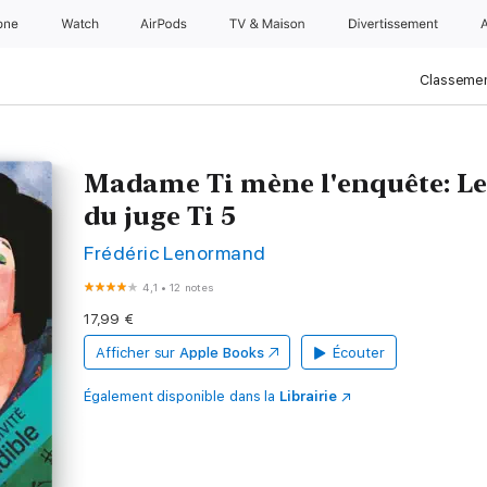
one
Watch
AirPods
TV & Maison
Divertissements
Classemen
Madame Ti mène l'enquête: Le
du juge Ti 5
Frédéric Lenormand
4,1
•
12 notes
17,99 €
Afficher sur
Apple Books
Écouter
Également disponible dans la
Librairie