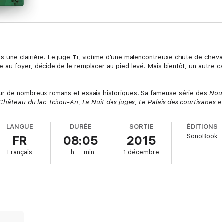
une clairière. Le juge Ti, victime d'une malencontreuse chute de cheval,
au foyer, décide de le remplacer au pied levé. Mais bientôt, un autre ca
eur de nombreux romans et essais historiques. Sa fameuse série des
Nouv
Château du lac Tchou-An
,
La Nuit des juges
,
Le Palais des courtisanes
e
LANGUE
DURÉE
SORTIE
ÉDITIONS
SonoBook
FR
08:05
2015
Français
h
min
1 décembre