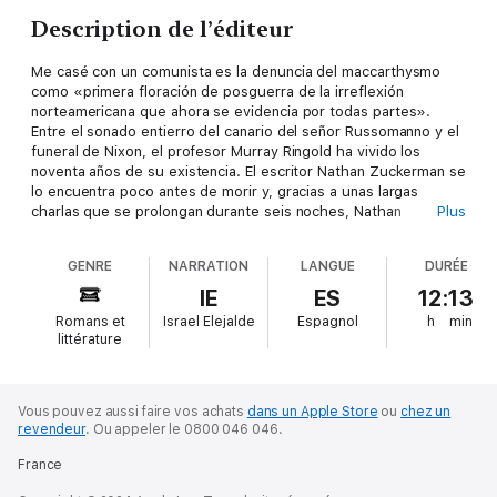
Description de l’éditeur
Me casé con un comunista es la denuncia del maccarthysmo
como «primera floración de posguerra de la irreflexión
norteamericana que ahora se evidencia por todas partes».
Entre el sonado entierro del canario del señor Russomanno y el
funeral de Nixon, el profesor Murray Ringold ha vivido los
noventa años de su existencia. El escritor Nathan Zuckerman se
lo encuentra poco antes de morir y, gracias a unas largas
charlas que se prolongan durante seis noches, Nathan
Plus
conocerá la verdadera personalidad del que fue su ídolo en la
adolescencia.
GENRE
NARRATION
LANGUE
DURÉE
Me casé con un comunista es una denuncia del maccarthysmo,
la sed de poder y la deslealtad que, por escudarse en la patria,
IE
ES
12:13
se convierte en un pecado menor. Ahora disponible en formato
Romans et
Israel Elejalde
Espagnol
h
min
audiolibro.
littérature
Las mejores obras de Philip Roth para escuchar donde quieras.
Reseña:
«Los idealismos e hipocresías de la posguerra han sido
Vous pouvez aussi faire vos achats
dans un Apple Store
ou
chez un
revendeur
.
Ou appeler le 0800 046 046.
resucitados de manera brillante.»
The New York Review of Books
France