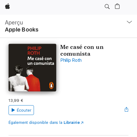
Apple
Navigation
locale
Aperçu
Ouvrir
Apple Books
menu
Me casé con un
comunista
Philip Roth
13,99 €
Écouter
Également disponible dans la
Librairie