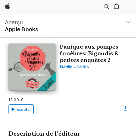
Apple
Navigation
locale
Aperçu
Ouvrir
Apple Books
menu
Panique aux pompes
funèbres: Bigoudis &
petites enquêtes 2
Naëlle Charles
13,99 €
Écouter
Description de l’éditeur