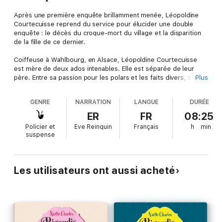
Après une première enquête brillamment menée, Léopoldine
Courtecuisse reprend du service pour élucider une double
enquête : le décès du croque-mort du village et la disparition
de la fille de ce dernier.
Coiffeuse à Wahlbourg, en Alsace, Léopoldine Courtecuisse
est mère de deux ados intenables. Elle est séparée de leur
père. Entre sa passion pour les polars et les faits divers, ses
Plus
enfants, et les clientes de son salon qui répandent ragots et
autres rumeurs, sa vie est bien remplie.
GENRE
NARRATION
LANGUE
DURÉE
Pourtant, après avoir élucidé le meurtre de Véronique Busch,
ER
FR
08:25
notre coiffeuse s'ennuie. Le jour où Oscar et Claudia Gauner
Policier et
Eve Reinquin
Français
h
min
sollicitent son aide, elle voit là une nouvelle occasion de jouer
suspense
les détectives. En effet, leur fille a disparu et la gendarmerie
les a éconduits.
Sans compter que ces gens ne sont pas n'importe qui : Oscar
Les utilisateurs ont aussi acheté
est le croque-mort de la ville. Quant à Manon, il s'agit de la
petite amie de Tom... le fils de Léopoldine ! Tout laisse
présager une fugue. Mais quand Oscar vient à mourir dans
d'étranges circonstances, Léo et son complice, le lieutenant
Quentin Delval, se retrouvent à devoir plancher sur les deux
affaires à la fois...