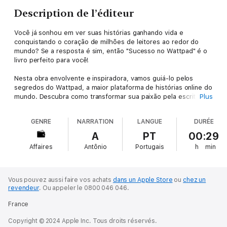
Description de l’éditeur
Você já sonhou em ver suas histórias ganhando vida e
conquistando o coração de milhões de leitores ao redor do
mundo? Se a resposta é sim, então "Sucesso no Wattpad" é o
livro perfeito para você!
Nesta obra envolvente e inspiradora, vamos guiá-lo pelos
segredos do Wattpad, a maior plataforma de histórias online do
mundo. Descubra como transformar sua paixão pela escrita em
Plus
uma carreira de sucesso, conquistando seguidores fiéis e
alcançando o reconhecimento que você merece.
GENRE
NARRATION
LANGUE
DURÉE
Com dicas práticas e conselhos valiosos, este livro é um
A
PT
00:29
verdadeiro guia para autores em ascensão. Aprenda a criar
Affaires
Antônio
Portugais
h
min
personagens cativantes, desenvolver tramas envolventes e
construir um mundo literário que prenda a atenção dos leitores
desde a primeira página. Você encontrará orientações
essenciais sobre estrutura narrativa, diálogos autênticos e
Vous pouvez aussi faire vos achats
dans un Apple Store
ou
chez un
técnicas de escrita que farão sua história se destacar entre as
revendeur
.
Ou appeler le 0800 046 046.
demais.
France
Mas não para por aí! "Sucesso no Wattpad" também vai ensiná-
Copyright © 2024 Apple Inc. Tous droits réservés.
lo a navegar pelos bastidores da plataforma, revelando