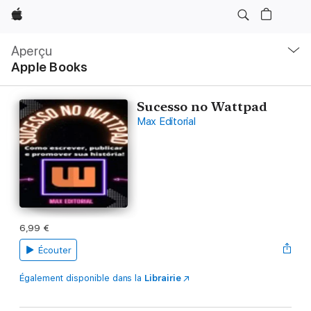
Apple
Navigation
locale
Aperçu
Ouvrir
Apple Books
menu
Sucesso no Wattpad
Max Editorial
6,99 €
Écouter
Également disponible dans la
Librairie