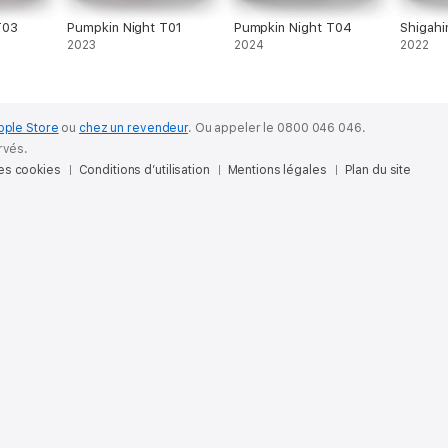
T03
Pumpkin Night T01
Pumpkin Night T04
Shigah
2023
2024
2022
pple Store
ou
chez un revendeur
.
Ou appeler le 0800 046 046.
rvés.
des cookies
Conditions d’utilisation
Mentions légales
Plan du site