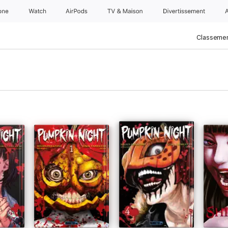
one
Watch
AirPods
TV & Maison
Divertissements
Classemen