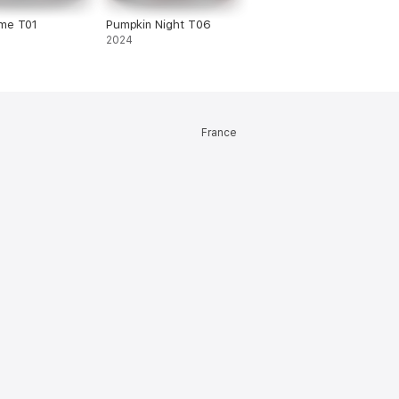
ime T01
Pumpkin Night T06
2024
France