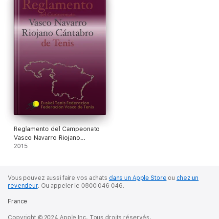
Reglamento del Campeonato
Vasco Navarro Riojano
Cántabro de Tenis
2015
Vous pouvez aussi faire vos achats
dans un Apple Store
ou
chez un
revendeur
.
Ou appeler le 0800 046 046.
France
Copyright © 2024 Apple Inc. Tous droits réservés.