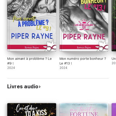
Mon aimant à problème ? Le
Mon numéro porte bonheur ?
Un
#9 !
Le #13 !
20
2024
2024
Livres audio