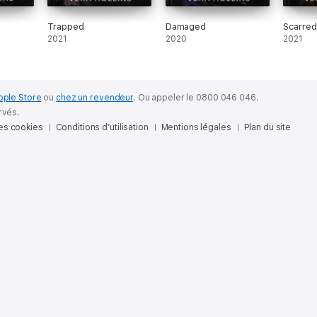
Trapped
Damaged
Scarred
2021
2020
2021
pple Store
ou
chez un revendeur
.
Ou appeler le 0800 046 046.
rvés.
des cookies
Conditions d’utilisation
Mentions légales
Plan du site