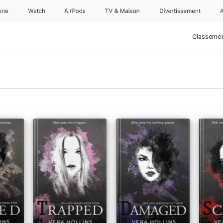
one
Watch
AirPods
TV & Maison
Divertissements
Classemen