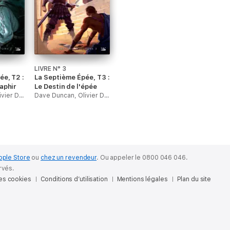
LIVRE N° 3
ée, T2 :
La Septième Épée, T3 :
aphir
Le Destin de l'épée
Dave Duncan, Olivier Debernard & Miguel Coimbra
Dave Duncan, Olivier Debernard & Miguel Coimbra
pple Store
ou
chez un revendeur
.
Ou appeler le 0800 046 046.
rvés.
des cookies
Conditions d’utilisation
Mentions légales
Plan du site