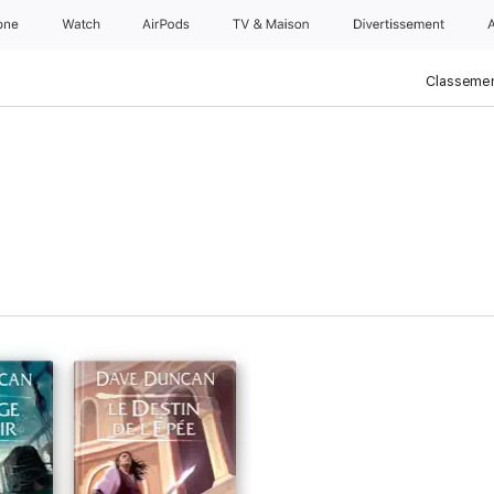
one
Watch
AirPods
TV & Maison
Divertissements
Classemen