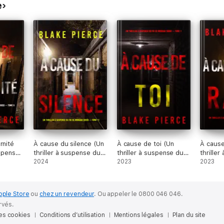
e
 une intrigue captivante, des personnages intéressants, et un début qu
attendre avec le tome deux ! »
leine… un incontournable pour les amateurs de mystère et de suspense ! »
rnité
À cause du silence (Un
À cause de toi (Un
À cause
uspense
thriller à suspense du
thriller à suspense du
thrille
an
FBI de Morgan Cross —
2024
FBI de Morgan Cross —
2023
FBI de
2023
9)
Tome 11)
Tome 1)
Tome 2
pple Store
ou
chez un revendeur
.
Ou appeler le 0800 046 046.
rvés.
des cookies
Conditions d’utilisation
Mentions légales
Plan du site