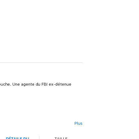
bouche. Une agente du FBI ex-détenue
Plus
DÉTAILS DU
TAILLE