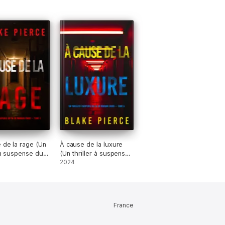
i vous happe immédiatement. Le rythme est
 de la rage (Un
À cause de la luxure
r à suspense du
(Un thriller à suspense
 Morgan Cross —
du FBI de Morgan
2024
)
Cross — Tome 3)
France