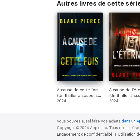
Autres livres de cette séri
⭐⭐⭐⭐⭐
« Tout ce que je recherche dans un livre…
effréné du début à la fin. J’enchaîne sans 
—Avis de lecteur (La fille, seule)
⭐⭐⭐⭐⭐
« Un livre palpitant, qui vous tient en ha
—Avis de lecteur (La fille, seule)
À cause de cette fois
À cause de l’éte
⭐⭐⭐⭐⭐
(Un thriller à suspense
(Un thriller à s
du FBI de Morgan
2024
du FBI de Morg
2024
Cross — Tome 8)
Cross — Tome 
Vous pouvez aussi faire vos achats
dans un A
Copyright © 2024 Apple Inc. Tous droits rése
Engagement de confidentialité
Utilisation 