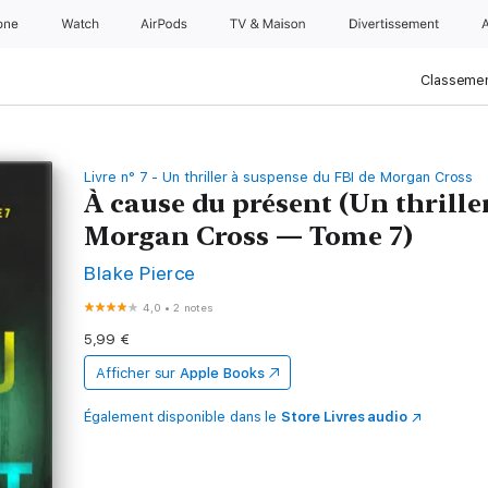
one
Watch
AirPods
TV & Maison
Divertissements
Classemen
Livre n° 7 - Un thriller à suspense du FBI de Morgan Cross
À cause du présent (Un thrille
Morgan Cross — Tome 7)
Blake Pierce
4,0
•
2 notes
5,99 €
Afficher sur
Apple Books
Également disponible dans le
Store Livres audio