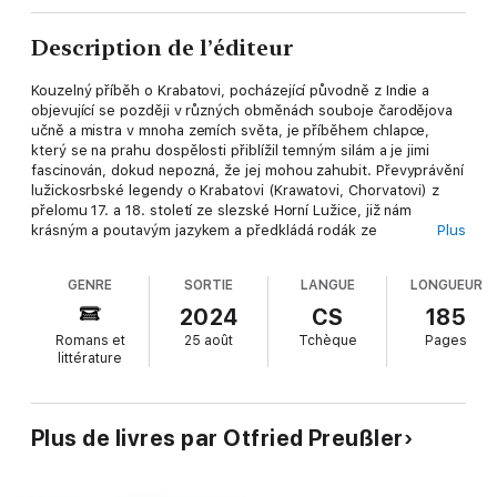
Description de l’éditeur
Kouzelný příběh o Krabatovi, pocházející původně z Indie a
objevující se později v různých obměnách souboje čarodějova
učně a mistra v mnoha zemích světa, je příběhem chlapce,
který se na prahu dospělosti přiblížil temným silám a je jimi
fascinován, dokud nepozná, že jej mohou zahubit. Převyprávění
lužickosrbské legendy o Krabatovi (Krawatovi, Chorvatovi) z
přelomu 17. a 18. století ze slezské Horní Lužice, již nám
krásným a poutavým jazykem a předkládá rodák ze
Plus
severočeského Liberce a známý německý spisovatel Otfried
Preussler, je o silách srdce, jež nelze změnit a jež ovládají naše
GENRE
SORTIE
LANGUE
LONGUEUR
city a jednání a mohou být zdrojem nenávisti i lásky, zloby,
závisti či radosti. Je možné je využívat k dobrému či zlému
2024
CS
185
(neboli k bílé i černé magii, jak se kdysi říkávalo). V tomto
Romans et
25 août
Tchèque
Pages
věčném souboji vede k osvobození z osidel zla jen cesta pevné
littérature
vůle a víry v lásku.
Plus de livres par Otfried Preußler