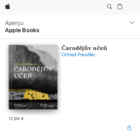
Apple
Navigation
locale
Aperçu
Ouvrir
Apple Books
menu
Čarodějův učeň
Otfried Preußler
12,99 €