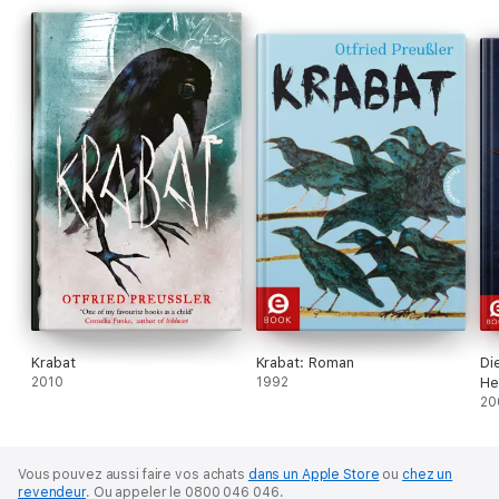
Krabat
Krabat: Roman
Di
2010
1992
He
20
Vous pouvez aussi faire vos achats
dans un Apple Store
ou
chez un
revendeur
.
Ou appeler le 0800 046 046.