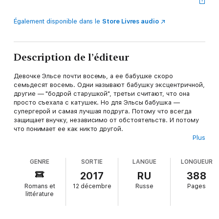
Également disponible dans le
Store Livres audio
Description de l’éditeur
Девочке Эльсе почти восемь, а ее бабушке скоро
семьдесят восемь. Одни называют бабушку эксцентричной,
другие — "бодрой старушкой", третьи считают, что она
просто съехала с катушек. Но для Эльсы бабушка —
супергерой и самая лучшая подруга. Потому что всегда
защищает внучку, независимо от обстоятельств. И потому
что понимает ее как никто другой.
Plus
Когда бабушка умирает, после нее остаются письма,
которые Эльса должна доставить адресатам. Выполняя
GENRE
SORTIE
LANGUE
LONGUEUR
бабушкино поручение, она узнает много нового о
необыкновенной жизни своего супергероя, сразится с
2017
RU
388
реальным, а не сказочным злом, и обретет настоящих
Romans et
12 décembre
Russe
Pages
друзей.
littérature