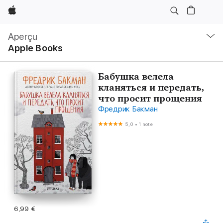
Apple
Navigation
locale
Aperçu
Ouvrir
Apple Books
menu
Бабушка велела
кланяться и передать,
что просит прощения
Фредрик Бакман
5,0
•
1 note
6,99 €