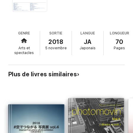
写真と撮影者のコメントの他、写真展会場の様子を収めたムービ
ー、プロジェクトのために作られた曲とミュージッククリップが収
録されています。
GENRE
SORTIE
LANGUE
LONGUEUR
『 #空でつながる 』プロジェクトの特設ナビサイトをご覧くださ
2018
JA
70
い。
Arts et
5 novembre
Japonais
Pages
spectacles
http://cannosan.wixsite.com/sora/what-
Plus de livres similaires