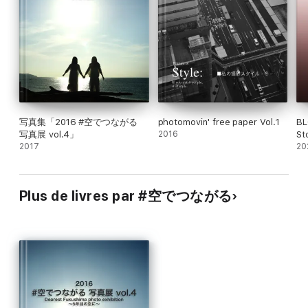
写真集「2016 #空でつながる
photomovin' free paper Vol.1
BL
写真展 vol.4」
2016
St
2017
20
Plus de livres par #空でつながる