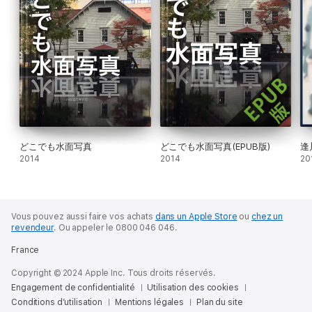
どこでも水面写真
どこでも水面写真(EPUB版)
逢
2014
2014
20
Vous pouvez aussi faire vos achats
dans un Apple Store
ou
chez un
revendeur
.
Ou appeler le 0800 046 046.
France
Copyright © 2024 Apple Inc. Tous droits réservés.
Engagement de confidentialité
Utilisation des cookies
Conditions d’utilisation
Mentions légales
Plan du site