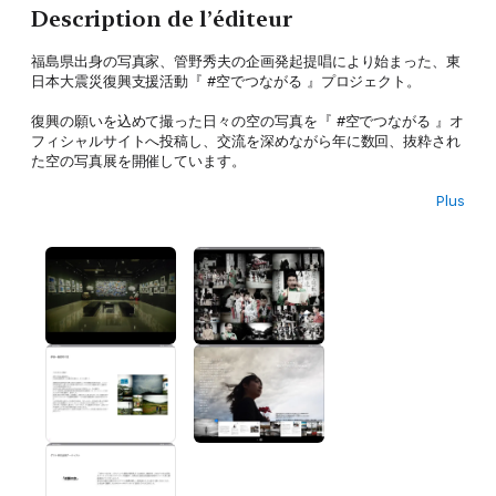
Description de l’éditeur
福島県出身の写真家、管野秀夫の企画発起提唱により始まった、東
日本大震災復興支援活動『 #空でつながる 』プロジェクト。
復興の願いを込めて撮った日々の空の写真を『 #空でつながる 』オ
フィシャルサイトへ投稿し、交流を深めながら年に数回、抜粋され
た空の写真展を開催しています。
Plus
賛同者の中には、日本を代表するミュージシャン、アーティストも
多数。
hide(X JAPAN / hide with Spread Beaver / zilch)、坂崎幸之助
(THE ALFEE)、TERU(GLAY)、浅倉大介、大黒摩季、森友嵐士……
etc.
本書は #空でつながる活動のアーカイブとして、2017年に開催され
た写真展
「 #空でつながる 写真展 vol.5 Dearest Fukushima photo
exhibition 〜6年目の空に〜 」に展示された作品をまとめた写真集
です。