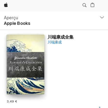
Apple
Navigation
locale
Aperçu
Ouvrir
Apple Books
menu
川端康成全集
川端康成
3,49 €