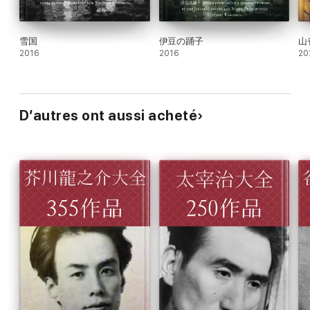
雪国
伊豆の踊子
山
2016
2016
20
D’autres ont aussi acheté