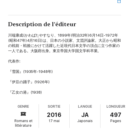
Description de l’éditeur
川端康成(かわばたやすなり、1899年(明治32年)6月14日-1972年
(昭和47年)4月16日)は、日本の小説家、文芸評論家。大正から昭和
の戦前・戦後にかけて活躍した近現代日本文学の頂点に立つ作家の
一人である。大阪府出身。東京帝国大学国文学科卒業。
代表作:
『雪国』(1935年-1948年)
『伊豆の踊子』(1926年)
『乙女の港』(1938)
GENRE
SORTIE
LANGUE
LONGUEUR
2016
JA
497
Romans et
17 mai
Japonais
Pages
littérature