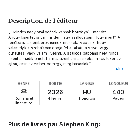
Description de l’éditeur
„– Minden nagy szállodának vannak botrányai – mondta. –
Ahogy kísértet is van minden nagy szállodában. Hogy miért? A
fenébe is, az emberek jönnek-mennek. Megesik, hogy
valamelyik a szobájában dobja fel a talpát, a szíve, vagy
gutaütés, vagy valami ilyesmi. A szálloda babonás hely. Nincs
tizenharmadik emelet, nincs tizenhármas szoba, nincs tükör az
ajtón, amin az ember bemegy, meg hasonlók.”
Plus
Stephen King egyik leghíresebb története, A ragyogás, a
Sziklás-hegység egyik magaslatán, egy világtól elzárt
GENRE
SORTIE
LANGUE
LONGUEUR
szállodában játszódik. Itt vállal állást az alkoholizmusából éppen
kigyógyult Jack Torrance, és vele együtt ideköltözik felesége,
2026
HU
440
Wendy, és kisfia, Danny is. Miközben Jack egyre
Romans et
4 février
Hongrois
Pages
megszállottabban próbálja megírni a szálloda történetét,
littérature
természetfeletti, látnoki képességekkel rendelkező fia egyre
több furcsa jelet lát…
A ragyogás 1977-ben jelent meg először, és azonnal bestseller
lett. Az azóta klasszikussá vált műből 1980-ban Stanley Kubrick
Plus de livres par Stephen King
rendezett filmet, Jack Nicholson főszereplésével.