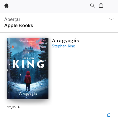
Apple
Navigation
locale
Aperçu
Ouvrir
Apple Books
menu
A ragyogás
Stephen King
12,99 €