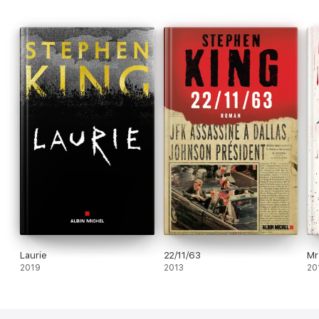
Laurie
22/11/63
Mr
2019
2013
20