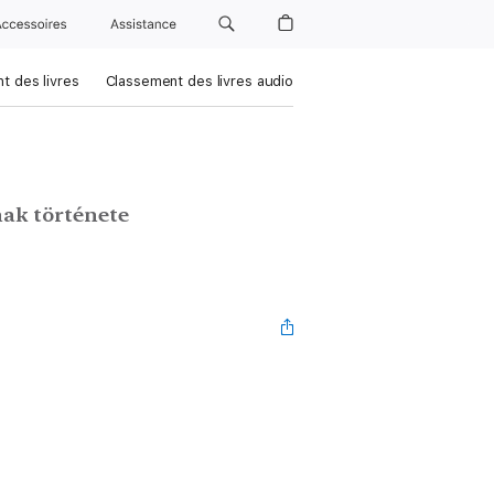
Accessoires
Assistance
t des livres
Classement des livres audio
nak története