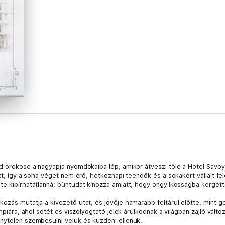
d örököse a nagyapja nyomdokaiba lép, amikor átveszi tőle a Hotel Savoy i
ott, így a soha véget nem érő, hétköznapi teendők és a sokakért vállalt f
te kibírhatatlanná: bűntudat kínozza amiatt, hogy öngyilkosságba kergett
ozás mutatja a kivezető utat, és jövője hamarabb feltárul előtte, mint go
impiára, ahol sötét és viszolyogtató jelek árulkodnak a világban zajló vál
nytelen szembesülni velük és küzdeni ellenük.