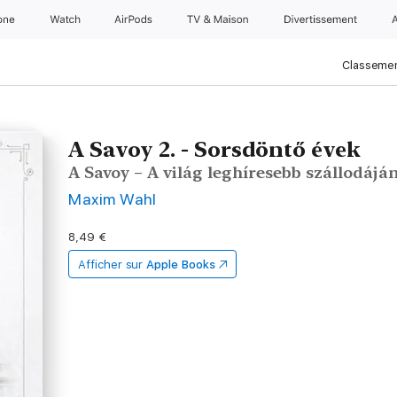
one
Watch
AirPods
TV & Maison
Divertissements
Classemen
A Savoy 2. - Sorsdöntő évek
A Savoy – A világ leghíresebb szállodájá
Maxim Wahl
8,49 €
Afficher sur
Apple Books