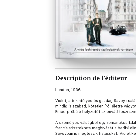
Description de l’éditeur
London, 1936
Violet, a tekintélyes és gazdag Savoy csalá
mindig is szabad, kötetlen írói életre vágy
Emberpróbáló helyzetét az önvád teszi szin
A személyes válságból egy romantikus találk
francia arisztokrata meghívását a berlini ol
Savoyban is megteszik hatásukat. Violet ké