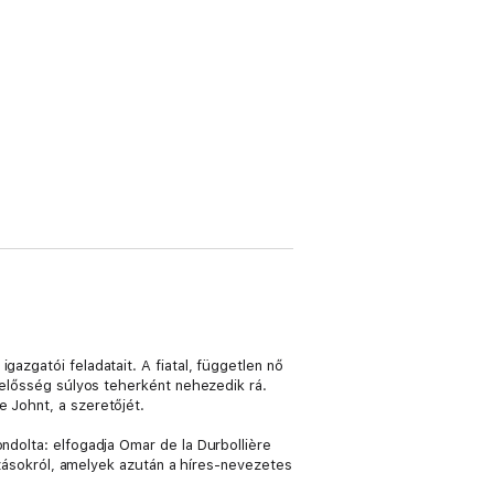
gazgatói feladatait. A fiatal, független nő
elelősség súlyos teherként nehezedik rá.
e Johnt, a szeretőjét.
ndolta: elfogadja Omar de la Durbollière
tozásokról, amelyek azután a híres-nevezetes