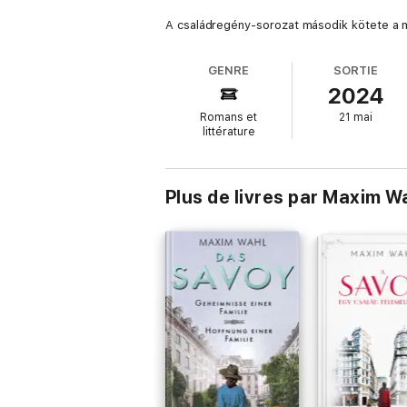
A családregény-sorozat második kötete a mú
GENRE
SORTIE
2024
Romans et
21 mai
littérature
Plus de livres par Maxim W