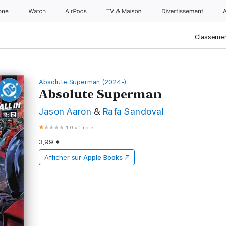
one
Watch
AirPods
TV & Maison
Divertissements
Classemen
Absolute Superman (2024-)
Absolute Superman
Jason Aaron
&
Rafa Sandoval
1,0
•
1 note
3,99 €
Afficher sur
Apple Books