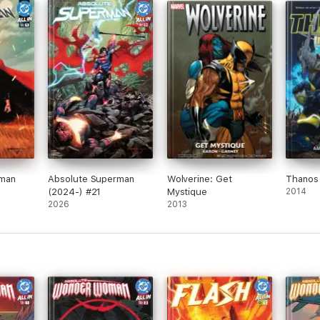
rman
Absolute Superman
Wolverine: Get
Thanos 
(2024-) #21
Mystique
2014
2026
2013