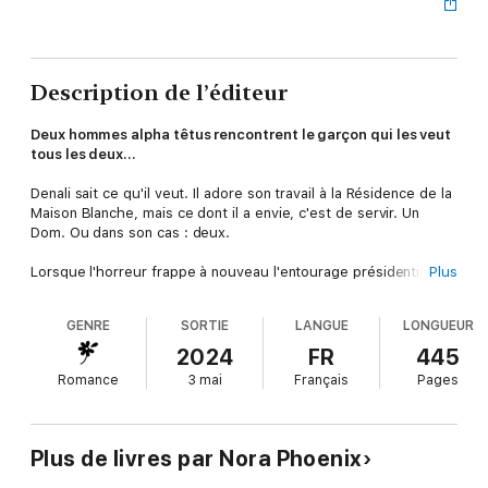
Description de l’éditeur
Deux hommes alpha têtus rencontrent le garçon qui les veut
tous les deux…
Denali sait ce qu'il veut. Il adore son travail à la Résidence de la
Maison Blanche, mais ce dont il a envie, c'est de servir. Un
Dom. Ou dans son cas : deux.
Lorsque l'horreur frappe à nouveau l'entourage présidentiel,
Plus
Denali s'offre à Milan, le beau-frère du président. Milan
accepte, mais il insiste sur le fait que l'agent des services
GENRE
SORTIE
LANGUE
LONGUEUR
secrets Asher les rejoint également. Denali est plus que
d'accord avec ça. Deux hommes chauds et dominants, c'est
2024
FR
445
encore mieux qu'un, n'est-ce pas ?
Romance
3 mai
Français
Pages
Une rencontre en entraine d'autres. Asher prévient Denali qu'il
ne peut pas tomber amoureux de Milan, que le dur et fermé
Dom lui brisera le cœur. Il a appris cela à la dure lui-même. Mais
Plus de livres par Nora Phoenix
Denali ne connaît pas d'autre moyen que de se donner
complètement, et il est prêt à faire face aux conséquences.