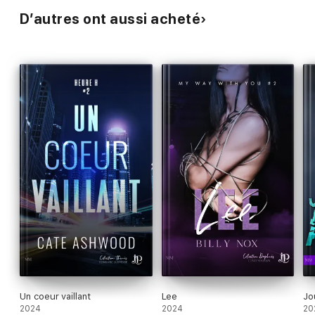
D’autres ont aussi acheté
Un coeur vaillant
Lee
Jo
2024
2024
20