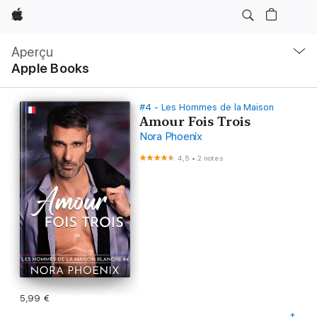
Apple
Navigation
locale
Aperçu
Ouvrir
Apple Books
menu
#4 - Les Hommes de la Maison
Amour Fois Trois
Nora Phoenix
4,5
•
2 notes
5,99 €