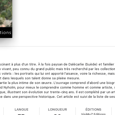
inant à plus d'un titre. À la fois paysan de Dalécarlie (Suède) et famili
on vivant, peu connu du grand public mais très recherché par les collectio
lets : les portraits qui lui ont apporté l'aisance, voire la richesse, mais
 et dans lesquels son talent donne sa pleine mesure.
rtie la plus intime de son œuvre. L'ouvrage comprend d'abord une biogra
Arvid Nyholm, pour mieux le comprendre comme homme et comme artiste, su
, illustrant son évolution sur trente-cinq ans. Il est complété par un artic
ce dans une perspective historique. Cet article est suivi de la liste de s
LANGUE
LONGUEUR
ÉDITIONS
nrichir la monographie de plus de
150 photos
(130 dans la 1re édition en 
VisiMuZ Editions