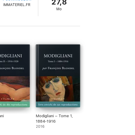
27,8
cteur de mieux comprendre son évolution
IMMATERIEL.FR
orie « Beaux-Arts » et une monographie de
Mo
ani
Modigliani – Tome 1,
1884-1916
2016