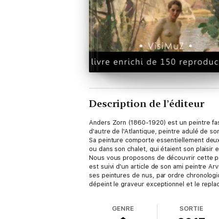
Description de l’éditeur
Anders Zorn (1860-1920) est un peintre fasc
d'autre de l'Atlantique, peintre adulé de s
Sa peinture comporte essentiellement deux vo
ou dans son chalet, qui étaient son plaisir
Nous vous proposons de découvrir cette pa
est suivi d'un article de son ami peintre 
ses peintures de nus, par ordre chronologique
dépeint le graveur exceptionnel et le repla
chronologique.
GENRE
SORTIE
Cette édition numérique nous a permis d’e