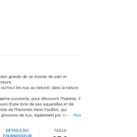
er des grands de ce monde de part et
nneurs.
 surtout les nus au naturel, dans la nature
phie succincte, pour découvrir l'homme. Il
ivi d'une liste de ses aquarelles et de
le de l'historien Henri Focillon, qui
es gravures de nus, également par ordre
Plus
DÉTAILS DU
TAILLE
2017, puis 150 en juillet 2020) de tableaux
FOURNISSEUR