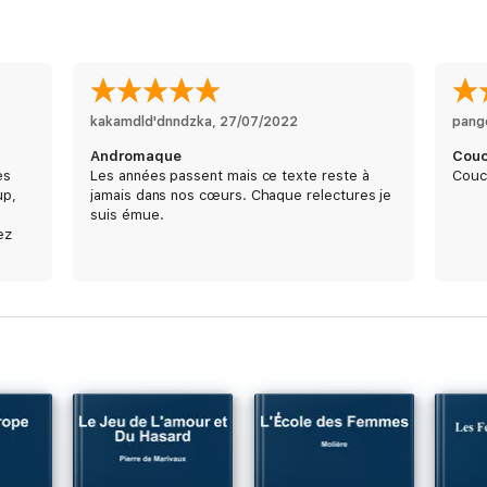
kakamdld'dnndzka
, 
27/07/2022
pang
Andromaque
Cou
ès
Les années passent mais ce texte reste à
Couc
up,
jamais dans nos cœurs. Chaque relectures je
suis émue.
ez