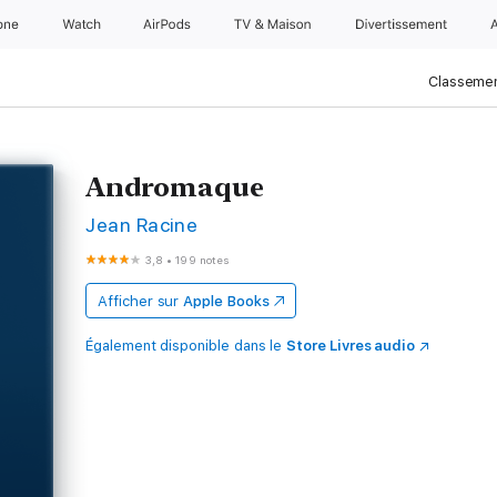
one
Watch
AirPods
TV & Maison
Divertissements
Classemen
Andromaque
Jean Racine
3,8
•
199 notes
Afficher sur
Apple Books
Également disponible dans le
Store Livres audio