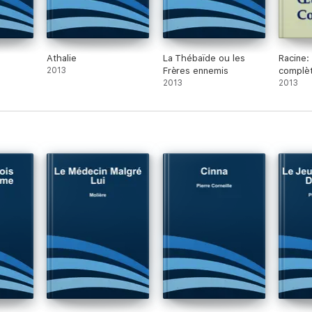
Athalie
La Thébaïde ou les
Racine:
2013
Frères ennemis
complè
2013
2013