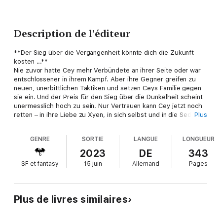
Description de l’éditeur
**Der Sieg über die Vergangenheit könnte dich die Zukunft
kosten ...**
Nie zuvor hatte Cey mehr Verbündete an ihrer Seite oder war
entschlossener in ihrem Kampf. Aber ihre Gegner greifen zu
neuen, unerbittlichen Taktiken und setzen Ceys Familie gegen
sie ein. Und der Preis für den Sieg über die Dunkelheit scheint
unermesslich hoch zu sein. Nur Vertrauen kann Cey jetzt noch
retten – in ihre Liebe zu Xyen, in sich selbst und in die Seday,
Plus
ihre einstigen Feinde, die zu Freunden wurden. Doch gerade
Vertrauen ist Ceys größte Schwäche ...
GENRE
SORTIE
LANGUE
LONGUEUR
Leser*innenstimmen zu Reihe
2023
DE
343
»Geniale Serie« »Ein ganz besonderes Leseerlebnis«
SF et fantasy
15 juin
Allemand
Pages
»Wahnsinn. Vielen Dank für diese wundervolle Reihe!«
Karin Kratt erschafft eine toughe Kämpferin, die sich in
einer düsteren Welt behaupten muss. Stark, unnahbar und
Plus de livres similaires
unwiderstehlich!