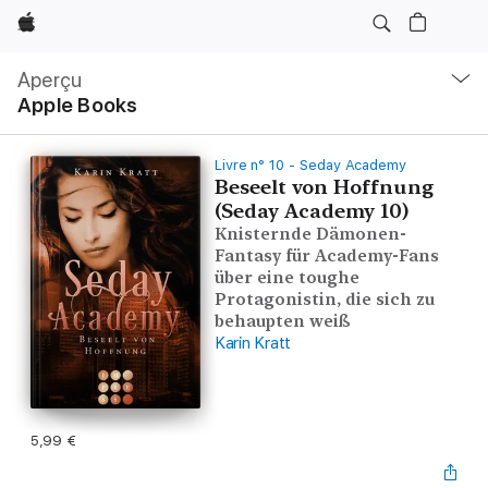
Apple
Navigation
locale
Aperçu
Ouvrir
Apple Books
menu
Livre n° 10 - Seday Academy
Beseelt von Hoffnung
(Seday Academy 10)
Knisternde Dämonen-
Fantasy für Academy-Fans
über eine toughe
Protagonistin, die sich zu
behaupten weiß
Karin Kratt
5,99 €