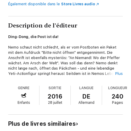
Également disponible dans le
Store Livres audio
Description de l’éditeur
Ding-Dong, die Post ist da!
Nemo schaut nicht schlecht, als er vom Postboten ein Paket
mit dem Aufdruck "Bitte nicht öffnen" entgegennimmt. Die
Anschrift ist ebenfalls mysteriös: "An Niemand! Wo der Pfeffer
wächst. Am Arsch der Welt". Was soll das denn? Nemo denkt
nicht lange nach, öffnet das Päckchen - und eine lebendige
Yeti-Actionfigur springt heraus! Seitdem ist in Nemos Leben
Plus
nichts mehr normal: Während draußen ein Schneesturm mitten
im Sommer tobt, wächst ihm der kleine, plüschige Yeti
GENRE
SORTIE
LANGUE
LONGUEUR
buchstäblich über den Kopf. Zum Glück kann sich Nemo auf die
Hilfe seiner Freunde verlassen. Denn wie, bitteschön, versteckt
2016
DE
240
man einen zweieinhalb Meter großen Yeti? Und vor allem: Wie
Enfants
28 juillet
Allemand
Pages
können sie das Eis-Monster wieder zurück in seine Heimat
bringen?
Wenn Spielzeug plötzlich lebendig wird – die Buchreihe
Plus de livres similaires
"Bitte nicht öffnen":