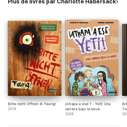
Plus de livres par Charlotte Habersack
Bitte nicht öffnen 4: Feurig!
¡Atrapa a ese 1 - Yeti! Una
Bit
2019
carrera bajo la nieve
Ti
2026
20