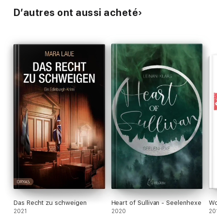
D’autres ont aussi acheté
Das Recht zu schweigen
Heart of Sullivan - Seelenhexe
Wo
2021
2020
20