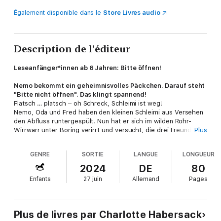
Également disponible dans le
Store Livres audio
Description de l’éditeur
Leseanfänger*innen ab 6 Jahren: Bitte öffnen!
Nemo bekommt ein geheimnisvolles Päckchen. Darauf steht
"Bitte nicht öffnen". Das klingt spannend!
Flatsch … platsch – oh Schreck, Schleimi ist weg!
Nemo, Oda und Fred haben den kleinen Schleimi aus Versehen
den Abfluss runtergespült. Nun hat er sich im wilden Rohr-
Wirrwarr unter Boring verirrt und versucht, die drei Freunde zu
Plus
finden. Mal steckt er den Kopf aus dem Klo von Frau Fasching,
mal schwimmt er zwischen den bunten Gummitieren im
GENRE
SORTIE
LANGUE
LONGUEUR
Hallenbad. Wo stecken seine Freunde?
2024
DE
80
Die erfolgreiche SPIEGEL-Bestsellerreihe gibt es jetzt mit
Enfants
27 juin
Allemand
Pages
neuen Abenteuern für alle Kinder ab 6 Jahren, die Lesen noch
lernen. Die kuriose, lustige und spannende Geschichte hat eine
große Schrift, kurze Sätze, viele bunte Bilder und
Sinnumbrüche, damit die verrückten Abenteuer von Nemo, Oda
Plus de livres par Charlotte Habersack
und Fred auch für Leseanfänger*innen zu bewältigen sind.