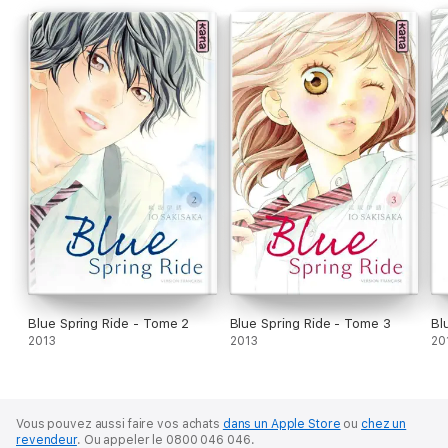
Blue Spring Ride - Tome 2
Blue Spring Ride - Tome 3
Bl
2013
2013
20
Vous pouvez aussi faire vos achats
dans un Apple Store
ou
chez un
revendeur
.
Ou appeler le 0800 046 046.