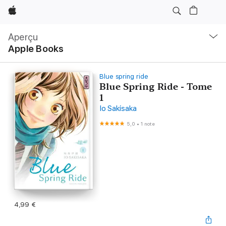
Apple
Navigation
locale
Aperçu
Ouvrir
Apple Books
menu
Blue spring ride
Blue Spring Ride - Tome
1
Io Sakisaka
5,0
•
1 note
4,99 €