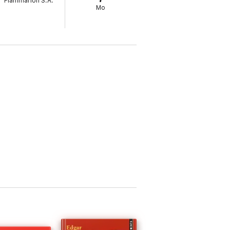
Flammarion S.A.
Mo