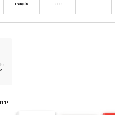
Français
Pages
the
ke
rin