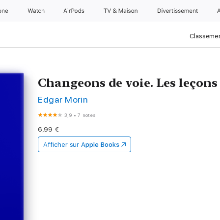
one
Watch
AirPods
TV & Maison
Divertissements
Classemen
Changeons de voie. Les leçons
Edgar Morin
3,9
•
7 notes
6,99 €
Afficher sur
Apple Books