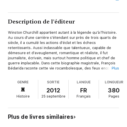
Description de l’éditeur
Winston Churchill appartient autant à la légende qu'à l'histoire.
Au cours d'une carrière s'étendant sur près de trois quarts de
siècle, il a cumulé les actions d'éclat et les échecs
retentissants. Aussi inclassable que talentueux, capable de
démesure et d'aveuglement, romantique et réaliste, il fut
journaliste, écrivain, mais surtout homme politique et chef de
guerre implacable. Dans cette biographie magistrale, François
Bédarida raconte cette vie rocambolesque, des feux encore
Plus
brillants de l'ère victorienne aux jours sombres de la lutte
contre Hitler, jusqu'aux affres de la guerre froide.
GENRE
SORTIE
LANGUE
LONGUEUR
Leur vie est un roman et ces romans ont changé le monde. Ils
2012
FR
380
sont dix géants de l'Histoire qui ont fait de leur combat la plus
Histoire
25 septembre
Français
Pages
palpitante des sagas. Ils ont façonné le XXe siècle et par là
même marqué notre destin. Les éditions Fayard et le Nouvel
Observateur se sont associés pour raconter leur histoire, qui a
fait l'Histoire, à travers les meilleures biographies réunies dans
Plus de livres similaires
cette collection : "les géants du XXe siècle". Essentiels pour
comprendre le monde qui nous entoure, ces ouvrages de