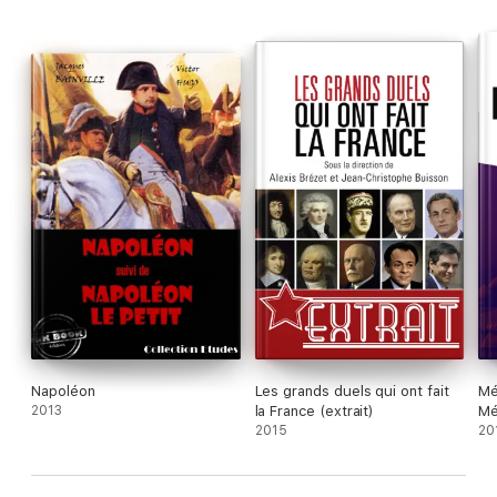
référence, très documentés, ont été écrits par des auteurs
d'excellence. Ils sont présentés, à chaque fois, par un texte
inédit de Laurent Joffrin.
Napoléon
Les grands duels qui ont fait
Mé
2013
la France (extrait)
Mé
2015
20