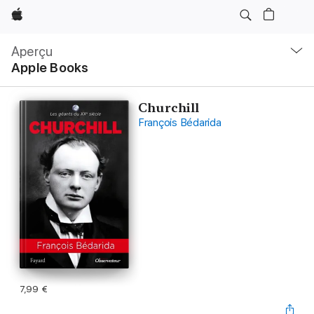
Apple
Navigation
locale
Aperçu
Ouvrir
Apple Books
menu
Churchill
François Bédarida
7,99 €