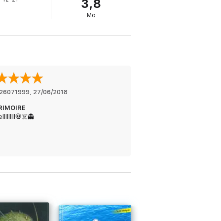
3,8
Mo
26071999
, 
27/06/2018
RIMOIRE
llllllll💀☠️👻