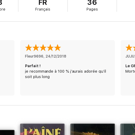
3
FR
36
bre
Français
Pages
Fleur9696
, 
24/12/2018
JUJU
Parfait !
Le G
je recommande à 100 % j’aurais adorée qu’il
Mortel
soit plus long