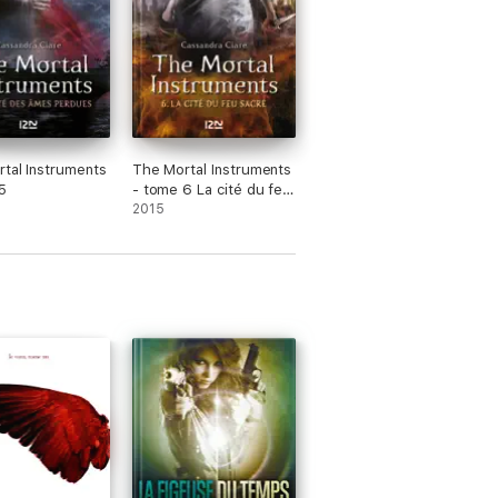
tal Instruments
The Mortal Instruments
5
- tome 6 La cité du feu
sacré
2015