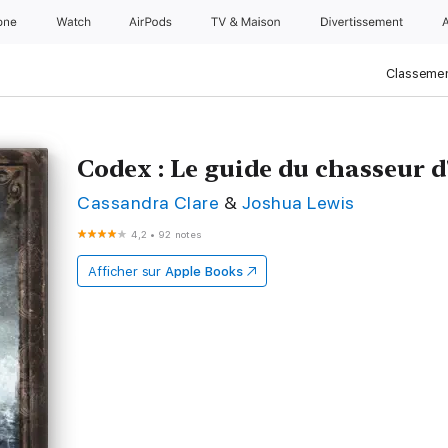
one
Watch
AirPods
TV & Maison
Divertissements
Classemen
Codex : Le guide du chasseur 
Cassandra Clare
&
Joshua Lewis
4,2
•
92 notes
Afficher sur
Apple Books