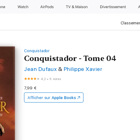
one
Watch
AirPods
TV & Maison
Divertissements
Classemen
Conquistador
Conquistador - Tome 04
Jean Dufaux
&
Philippe Xavier
4,2
•
5 notes
7,99 €
Afficher sur
Apple Books