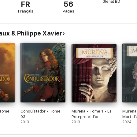
Glénat BD
FR
56
Français
Pages
aux & Philippe Xavier
 Tome
Conquistador - Tome
Murena - Tome 1 - La
Murena 
03
Pourpre et l'or
Mort d'
2013
2013
2024