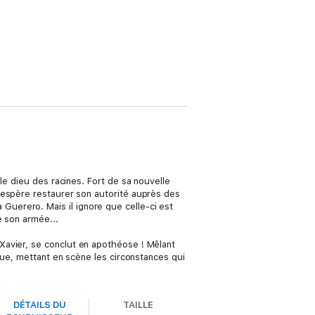
le dieu des racines. Fort de sa nouvelle
 espère restaurer son autorité auprès des
na Guerero. Mais il ignore que celle-ci est
e son armée...
Xavier, se conclut en apothéose ! Mêlant
que, mettant en scène les circonstances qui
DÉTAILS DU
TAILLE