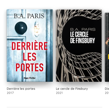
ses angoisses se transforment en terreur.
Derrière les portes
Le cercle de Finsbury
Di
2017
2021
20