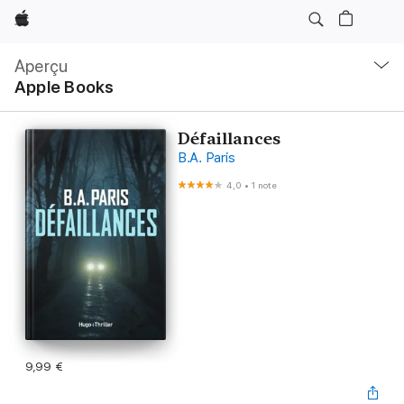
Apple
Navigation
locale
Aperçu
Ouvrir
Apple Books
menu
Défaillances
B.A. Paris
4,0
•
1 note
9,99 €