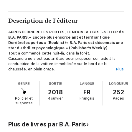
Description de l’éditeur
APRÈS DERRIÈRE LES PORTES, LE NOUVEAU BEST-SELLER de
B.A. PARIS.« Encore plus ensorcelant et terrifiant que
Derrière les portes » (Booklist)« B.A. Paris est désormais une
star du thriller psychologique » (Publisher's Weekly)
Tout a commencé cette nuit-là, dans la forêt.
Cassandra ne s'est pas arrêtée pour proposer son aide à la
conductrice de la voiture immobilisée sur le bord de la
chaussée, en plein orage.
Plus
Lorsqu'elle apprend le lendemain que la femme a été retrouvée
GENRE
SORTIE
LANGUE
LONGUEUR
sauvagement assassinée, Cass est assaillie par la culpabilité. Et
les coups de fil anonymes qu'elle reçoit désormais chez elle
2018
FR
252
ravivent son angoisse. Elle en est persuadée : quelqu'un l'a
Policier et
4 janvier
Français
Pages
vue, ce soir-là. Quelqu'un qui continue de l'observer. Quelqu'un
suspense
qui pourrait bien être l'assassin.
Pourtant ni son mari, ni sa meilleure amie ne prennent ses
craintes au sérieux. Et alors que Cass elle-même commence à
Plus de livres par B.A. Paris
douter face à ses trous de mémoire de plus en plus fréquents,