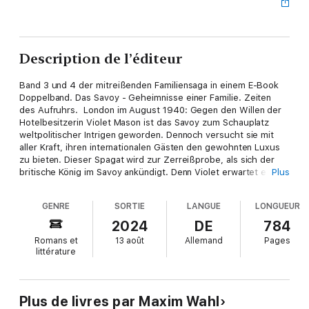
Description de l’éditeur
Band 3 und 4 der mitreißenden Familiensaga in einem E-Book
Doppelband. Das Savoy - Geheimnisse einer Familie. Zeiten
des Aufruhrs. London im August 1940: Gegen den Willen der
Hotelbesitzerin Violet Mason ist das Savoy zum Schauplatz
weltpolitischer Intrigen geworden. Dennoch versucht sie mit
aller Kraft, ihren internationalen Gästen den gewohnten Luxus
zu bieten. Dieser Spagat wird zur Zerreißprobe, als sich der
britische König im Savoy ankündigt. Denn Violet erwartet ein
Plus
Kind von Max Hammersmith, und ausgerechnet dessen Ehefrau
Susan ist die begleitende Hofdame des Buckingham Palace.
GENRE
SORTIE
LANGUE
LONGUEUR
Doch bald verblassen diese Probleme vor der politischen
Realität: Der Zweite Weltkrieg tobt, und auch das Hotel Savoy
2024
DE
784
droht Opfer der deutschen Luftangriffe zu werden ... Das
Romans et
13 août
Allemand
Pages
Savoy - Hoffnung einer Familie. Kostbare Augenblicke.
littérature
London, 1946: Der Krieg ist vorbei, doch die Hotelerbin Violet
Mason findet kaum Zeit, ihr Liebesglück mit Lionel Burke zu
genießen. Ein Juwelendieb treibt sein Unwesen im Savoy.
Plus de livres par Maxim Wahl
Während der Hausdetektiv und Scotland Yard im Dunkeln