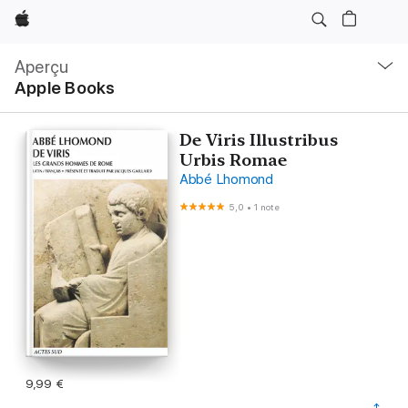
Apple
Navigation
locale
Aperçu
Ouvrir
Apple Books
menu
De Viris Illustribus
Urbis Romae
Abbé Lhomond
5,0
•
1 note
9,99 €