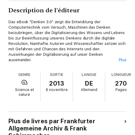
Description de l’éditeur
Das eBook "Denken 3.0" zeigt die Entwicklung der
Computertechnik vom Versuch, Maschinen das Denken
beizubringen, über die Digitalisierung des Wissens und Lebens
bis zur Beeinflussung unseres Denkens durch die digitale
Revolution. Namhafte Autoren und Wissenschaftler setzen sich
mit Gefahren und Chancen des Internets und den
Auswirkungen der Digitalisierung auf unser Denken
auseinander.
Plus
GENRE
SORTIE
LANGUE
LONGUEUR
2013
DE
270
Science et
6 novembre
Allemand
Pages
nature
Berichten über die Künstliche-Intelligenz-Forschung und
Speicherchips mit kognitiven Fähigkeiten folgen im Kapitel "Das
digitale Gedächtnis" Beiträge über Digitalisierung, Daten- und
Wissensspeicherung, Gedächtnis und Vergessen. Der nächste
Plus de livres par Frankfurter
Abschnitt widmet sich sozialen Netzwerken und der Frage, wie
Allgemeine Archiv & Frank
sie unser Leben und Kommunikationsverhalten beeinflussen.