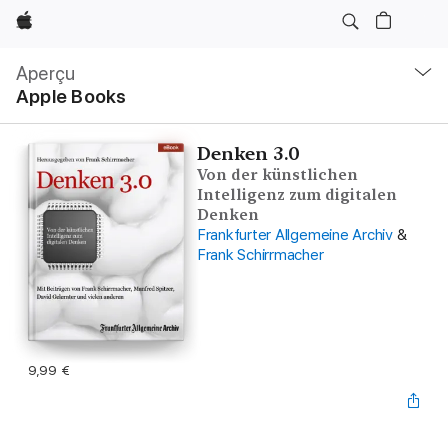
Apple
Navigation
locale
Aperçu
Ouvrir
Apple Books
menu
Denken 3.0
Von der künstlichen
Intelligenz zum digitalen
Denken
Frankfurter Allgemeine Archiv
&
Frank Schirrmacher
9,99 €