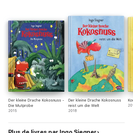
• Durchgehend in Farbe und mit vielen liebevollen Details vom
Autor selbst illustriert
• Ideal für Leseanfänger: extragroße Schrift, übersichtliches
Layout
Der kleine Drache Kokosnuss -
Der kleine Drache Kokosnuss
Ko
Die Mutprobe
reist um die Welt
20
2015
2018
Plus de livres par Ingo Siegner