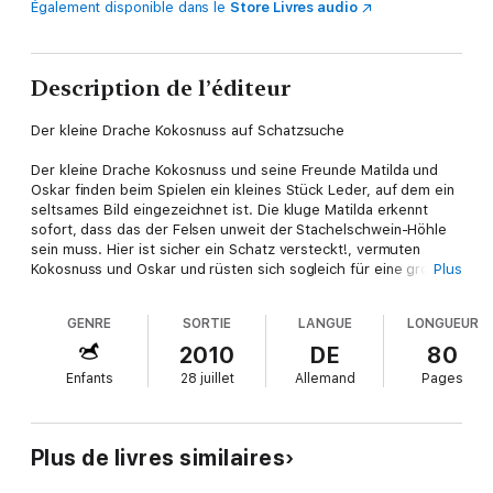
Également disponible dans le
Store Livres audio
Description de l’éditeur
Der kleine Drache Kokosnuss auf Schatzsuche
Der kleine Drache Kokosnuss und seine Freunde Matilda und
Oskar finden beim Spielen ein kleines Stück Leder, auf dem ein
seltsames Bild eingezeichnet ist. Die kluge Matilda erkennt
sofort, dass das der Felsen unweit der Stachelschwein-Höhle
sein muss. Hier ist sicher ein Schatz versteckt!, vermuten
Kokosnuss und Oskar und rüsten sich sogleich für eine große
Plus
Schatzsucher-Expedition. Doch anstelle von Gold und
Diamanten finden die drei Freunde unter dem Felsen einen
GENRE
SORTIE
LANGUE
LONGUEUR
weiteren Teil der Schatzkarte. Die Karte führt sie mitten in
einen gefährlichen Dschungel. Kokosnuss, Matilda und Oskar
2010
DE
80
müssen all ihren Mut zusammen nehmen, als sie
Enfants
28 juillet
Allemand
Pages
Würgeschlangen, Tigern und Krokodilen begegnen. Doch am
Ende ihrer abenteuerlichen Reise wartet eine große
Überraschung …
Plus de livres similaires
• Eine abenteuerliche Geschichte von Freundschaft, Mut und
Selbstvertrauen