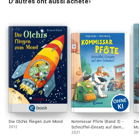
D’autres ont aussi acheté
Die Olchis fliegen zum Mond
Kommissar Pfote (Band 3) -
Di
2012
Schnüffel-Einsatz auf dem
Mu
Schulhof
2021
20