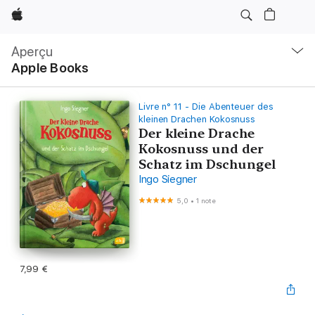
Apple
Navigation
locale
Aperçu
Ouvrir
Apple Books
menu
Livre n° 11 - Die Abenteuer des
kleinen Drachen Kokosnuss
Der kleine Drache
Kokosnuss und der
Schatz im Dschungel
Ingo Siegner
5,0
•
1 note
7,99 €